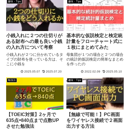
趣味・Tips
趣味・Tips
小銭入れに２つの仕切りが
基本的な仮説検定と検定統
ある財布への最も良い小銭
計量をフローチャート式に
の入れ方について考察
１枚にまとめてみた
小銭入れが２つに分かれているタ
母集団が１つの場合と２つの場合
イプの財布を使っている方は、そ
の統計的仮説検定の簡単なまとめ
こに小銭を
を作ったの
2025.05.07
2025.07.20
2022.02.09
2025.05.10
勉強法
趣味・Tips
【TOEIC対策】2ヶ月で
【無線で可能！】PC画面
635点⇨840点まで点数UP
をワイヤレス接続で２画面
させた勉強法
出力する方法