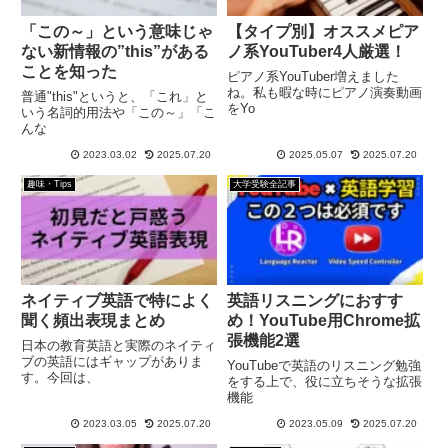
「この～」という意味じゃ
【タイプ別】オススメピア
ない新情報の”this”がある
ノ系YouTuber4人厳選！
ことを知った
ピアノ系YouTuber増えました
ね。私も暇な時にピアノ演奏動画
普通"this"というと、「これ」と
をYo
いう名詞的用法や「この～」「こ
んな
2023.03.02
2025.07.20
2025.05.07
2025.07.20
趣味・Tips
大学受験全記事
ネイティブ英語で特によく
英語リスニングにおすす
聞く頻出表現まとめ
め！YouTube用Chrome拡
張機能2選
日本の教育英語と実際のネイティ
ブの英語にはギャップがありま
YouTubeで英語のリスニング勉強
す。今回は、
をする上で、役に立ちそうな拡張
機能
2023.03.05
2025.07.20
2023.05.09
2025.07.20