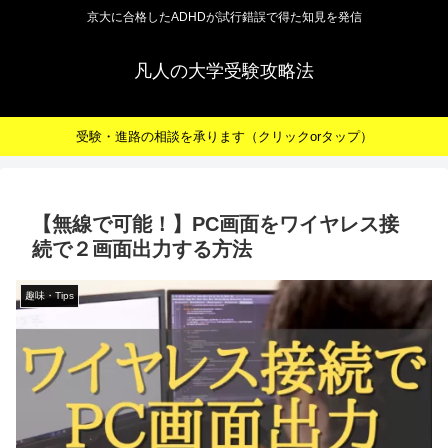
京大に合格したADHDが試行錯誤で得た知見を発信
凡人の大学受験攻略法
受験・進路の相談を承ります（クリックorタップ）
【無線で可能！】PC画面をワイヤレス接
続で２画面出力する方法
趣味・Tips