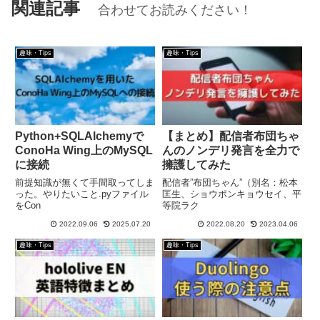
関連記事
合わせてお読みください！
趣味・Tips
趣味・Tips
Python+SQLAlchemyで
【まとめ】配信者布団ちゃ
ConoHa Wing上のMySQL
んのノンデリ発言を全力で
に接続
擁護してみた
前提知識が無くて手間取ってしま
配信者”布団ちゃん”（別名：松本
った。やりたいこと.pyファイル
匡生、ショウポンキョウセイ、平
をCon
等院ラク
2022.09.06
2025.07.20
2022.08.20
2023.04.06
趣味・Tips
趣味・Tips