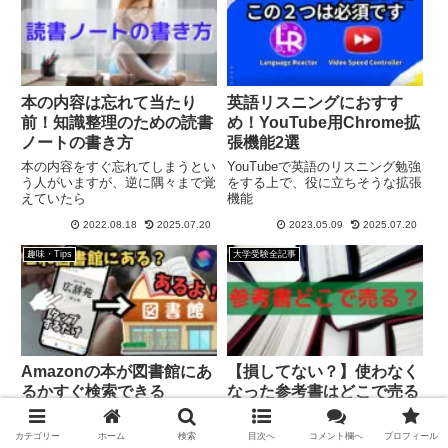
本の内容は忘れて当たり
英語リスニングにおすす
前！知識整理のための読書
め！YouTube用Chrome拡
ノートの書き方
張機能2選
本の内容をすぐ忘れてしまうとい
YouTubeで英語のリスニング勉強
う人がいますが、逆に隅々まで覚
をする上で、役に立ちそうな拡張
えていたら
機能
2022.08.18
2025.07.20
2023.05.09
2025.07.20
趣味・Tips
大学受験全記事
Amazonの本が図書館にあ
【損してない？】使わなく
るかすぐ検索できる
なった参考書はどこで売る
iPhoneショートカット
べきかまとめてみた
タイトルの通りです。ダウンロー
受験が終わると不要な参考書が大
カテゴリー
ホーム
検索
目次へ
コメント欄へ
プロフィール