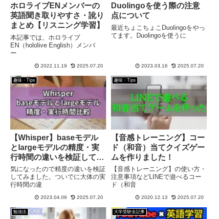
ホロライブENメンバーの
Duolingoを使う際の注意
英語聞き取りやすさ・訛り
点について
まとめ【リスニング学習】
最近ちょこちょこDuolingoをやっ
てます。Duolingoを使うに
本記事では、ホロライブ
EN（hololive English）メンバ
ー
2022.11.19
2025.07.20
2023.03.16
2025.07.20
趣味・Tips
趣味・Tips
【Whisper】baseモデル
【音感トレーニング】コー
とlargeモデルの精度・実
ド（和音）当てクイズゲー
行時間の違いを検証してみ
ムを作りました！
た
気になったので精度の違いを検証
【音感トレーニング】の使い方・
してみました。ついでに大体の実
注意事項などLINEで遊べるコー
行時間の違
ド（和音
2023.04.09
2025.07.20
2020.12.13
2025.07.20
勉強法
大学受験全記事