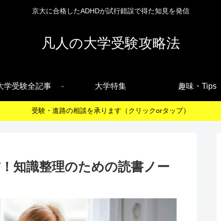
京大に合格したADHDが試行錯誤で得た知見を発信
凡人の大学受験攻略法
大学受験全記事
大学特集
趣味・Tips
受験・進路の相談を承ります（クリックorタップ）
前！知識整理のための読書ノー