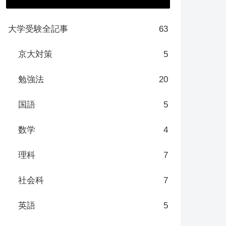
大学受験全記事
63
京大対策
5
勉強法
20
国語
5
数学
4
理科
7
社会科
7
英語
5