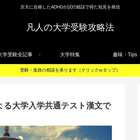
京大に合格したADHDが試行錯誤で得た知見を発信
凡人の大学受験攻略法
大学受験全記事
大学特集
趣味・Tips
受験・進路の相談を承ります（クリックorタップ）
よる大学入学共通テスト漢文で