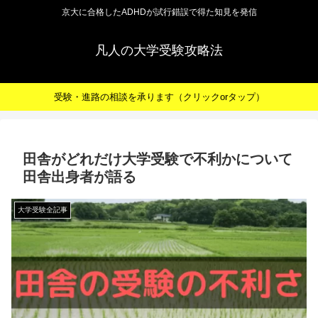
京大に合格したADHDが試行錯誤で得た知見を発信
凡人の大学受験攻略法
受験・進路の相談を承ります（クリックorタップ）
田舎がどれだけ大学受験で不利かについて
田舎出身者が語る
大学受験全記事