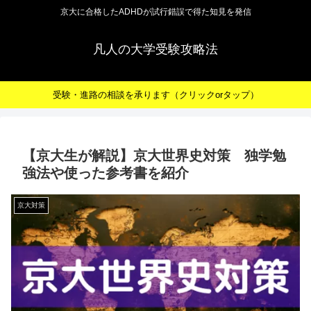
京大に合格したADHDが試行錯誤で得た知見を発信
凡人の大学受験攻略法
受験・進路の相談を承ります（クリックorタップ）
【京大生が解説】京大世界史対策 独学勉
強法や使った参考書を紹介
京大対策