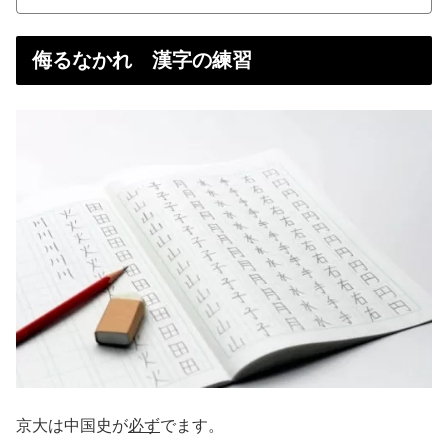
侮るなかれ 漢字の練習
京大は中国史が
必ず
でます。